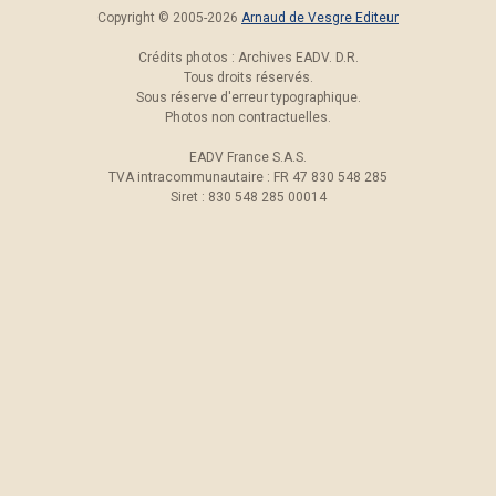
Copyright © 2005-2026
Arnaud de Vesgre Editeur
Crédits photos : Archives EADV. D.R.
Tous droits réservés.
Sous réserve d'erreur typographique.
Photos non contractuelles.
EADV France S.A.S.
TVA intracommunautaire : FR 47 830 548 285
Siret : 830 548 285 00014